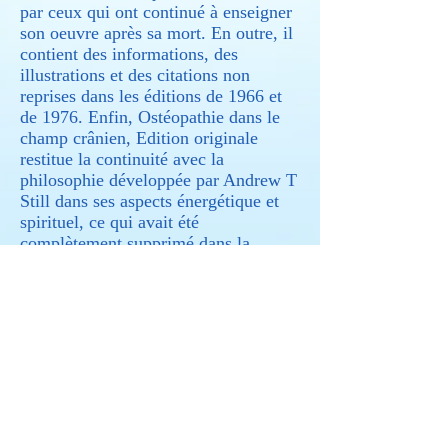
par ceux qui ont continué à enseigner
son oeuvre après sa mort. En outre, il
contient des informations, des
illustrations et des citations non
reprises dans les éditions de 1966 et
de 1976. Enfin, Ostéopathie dans le
champ crânien, Edition originale
restitue la continuité avec la
philosophie développée par Andrew T
Still dans ses aspects énergétique et
spirituel, ce qui avait été
complètement supprimé dans la
deuxième édition, et redonne à la
dimension fluidique sa véritable
place. Dans cette perspective, la
vision systémique se substitue à la
réduction mécaniste, l'oeuvre retrouve
sa cohérence guidée par son essentiel,
le Principe de Vie.
Retour