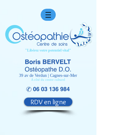
facebook-domain-verification=6w0n0lvc6wi03529mguwrqykfs3fpo
"Libérez votre potentiel vital"
39 av de Verdun | Cagnes-sur-Mer
A côté du centre culturel
RDV en ligne