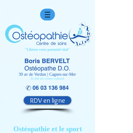
facebook-domain-verification=6w0n0lvc6wi03529mguwrqykfs3fpo
"Libérez votre potentiel vital"
39 av de Verdun | Cagnes-sur-Mer
A côté du centre culturel
RDV en ligne
Ostéopathie et le sport